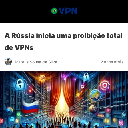
A Rússia inicia uma proibição total
de VPNs
Mateus Sousa da Silva
2 anos atrás