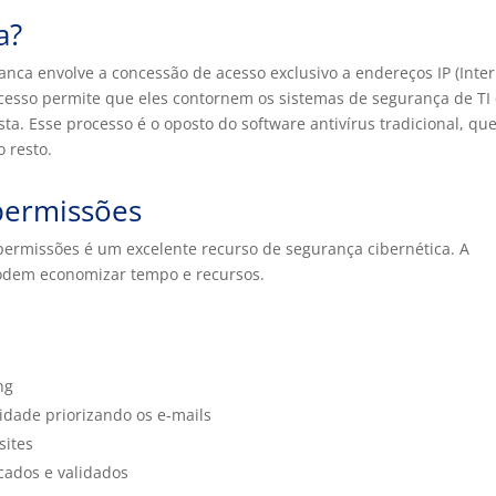
a?
anca envolve a concessão de acesso exclusivo a endereços IP (Inte
se acesso permite que eles contornem os sistemas de segurança de TI
ta. Esse processo é o oposto do software antivírus tradicional, qu
 resto.
 permissões
e permissões é um excelente recurso de segurança cibernética. A
dem economizar tempo e recursos.
ng
idade priorizando os e-mails
sites
icados e validados