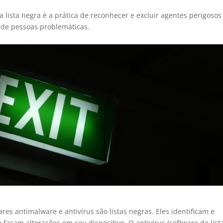
a lista negra é a prática de reconhecer e excluir agentes perigosos
 de pessoas problemáticas.
res antimalware e antivírus são listas negras. Eles identificam e
açam alterações em seu dispositivo. O antivírus (software de list