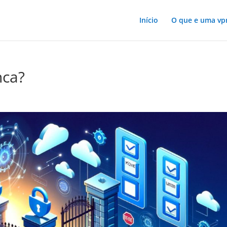
Início
O que e uma vp
nca?