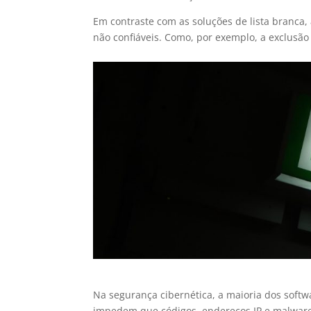
Em contraste com as soluções de lista branca, 
não confiáveis. Como, por exemplo, a exclusão
Na segurança cibernética, a maioria dos softwa
impedem que códigos, endereços IP e malware f